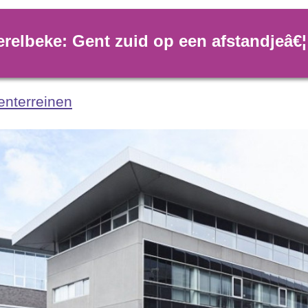
erelbeke: Gent zuid op een afstandjeâ€¦
enterreinen