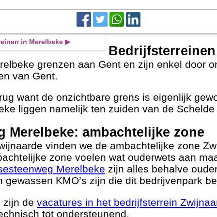
rreinen in Merelbeke ▶
Bedrijfsterreine
Merelbeke grenzen aan Gent en zijn enkel door o
en van Gent.
g want de onzichtbare grens is eigenlijk gew
beke liggen namelijk ten zuiden van de Schelde
 Merelbeke: ambachtelijke zone
Zwijnaarde vinden we de ambachtelijke zone Z
achtelijke zone voelen wat ouderwets aan ma
rdsesteenweg Merelbeke
zijn alles behalve oud
en gewassen KMO’s zijn die dit bedrijvenpark b
 zijn de
vacatures in het bedrijfsterrein Zwij
 technisch tot ondersteunend.