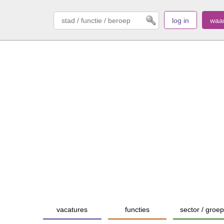
log in
waa
vacatures
functies
sector / groep