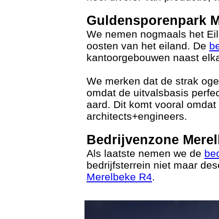
Guldensporenpark M
We nemen nogmaals het Eilan
oosten van het eiland. De
be
kantoorgebouwen naast elk
We merken dat de strak ogen
omdat de uitvalsbasis perfe
aard. Dit komt vooral omdat
architects+engineers.
Bedrijvenzone Mere
Als laatste nemen we de
be
bedrijfsterrein niet maar d
Merelbeke R4
.