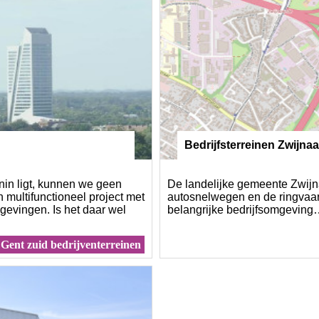
Bedrijfsterreinen Zwijna
n eiland en nijverheid
in ligt, kunnen we geen
De landelijke gemeente Zwijn
n multifunctioneel project met
autosnelwegen en de ringvaar
gevingen. Is het daar wel
belangrijke bedrijfsomgevin
Gent zuid bedrijventerreinen