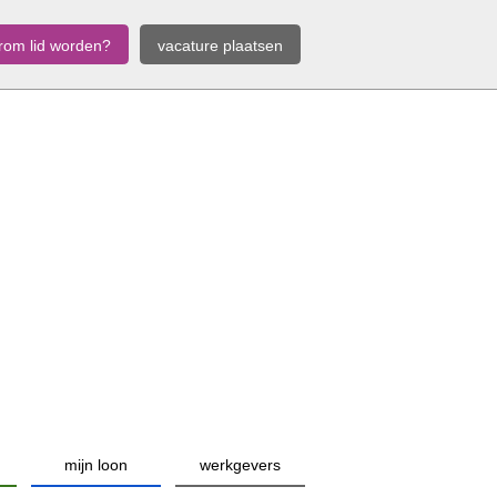
rom lid worden?
vacature plaatsen
mijn loon
werkgevers