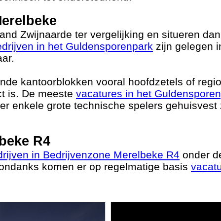
erelbeke
d Zwijnaarde ter vergelijking en situeren da
drijven in het Guldensporenpark
zijn gelegen i
aar.
de kantoorblokken vooral hoofdzetels of regio
ct is. De meeste
vacatures in het Guldenspore
 er enkele grote technische spelers gehuisvest 
lbeke R4
drijven in Bedrijvenzone Merelbeke R4
onder de
esondanks komen er op regelmatige basis
vacatu