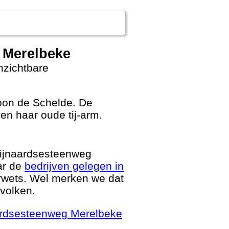
n Merelbeke
nzichtbare
oon de Schelde. De
 en haar oude tij-arm.
wijnaardsesteenweg
ar de
bedrijven gelegen in
erwets. Wel merken we dat
evolken.
naardsesteenweg Merelbeke