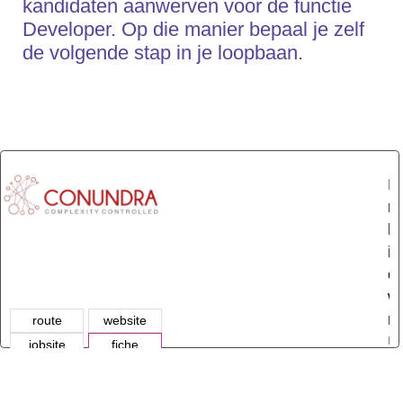
kandidaten aanwerven voor de functie
Developer. Op die manier bepaal je zelf
de volgende stap in je loopbaan.
E
m
bi
is
en
w
re
route
website
Da
jobsite
fiche
in
t