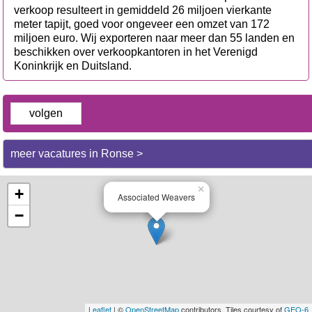
verkoop resulteert in gemiddeld 26 miljoen vierkante
meter tapijt, goed voor ongeveer een omzet van 172
miljoen euro. Wij exporteren naar meer dan 55 landen en
beschikken over verkoopkantoren in het Verenigd
Koninkrijk en Duitsland.
volgen
meer vacatures in Ronse >
×
+
Associated Weavers
−
Leaflet
| ©
OpenStreetMap
contributors, Tiles courtesy of
GEO-6