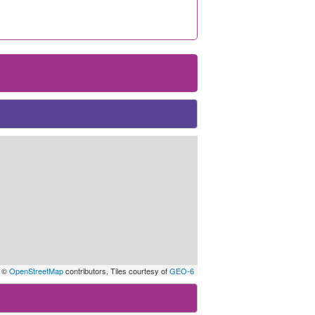
 ©
OpenStreetMap
contributors, Tiles courtesy of
GEO-6