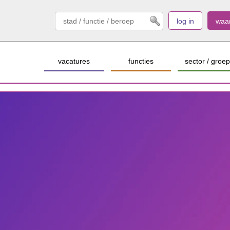
log in
waa
vacatures
functies
sector / groep