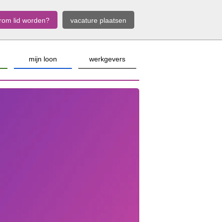
rom lid worden?
vacature plaatsen
mijn loon
werkgevers