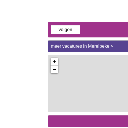
volgen
meer vacatures in Merelbeke >
+
−