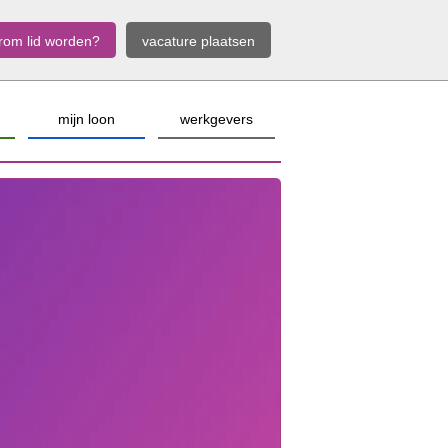
rom lid worden?
vacature plaatsen
mijn loon
werkgevers