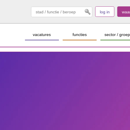
log in
waa
vacatures
functies
sector / groep