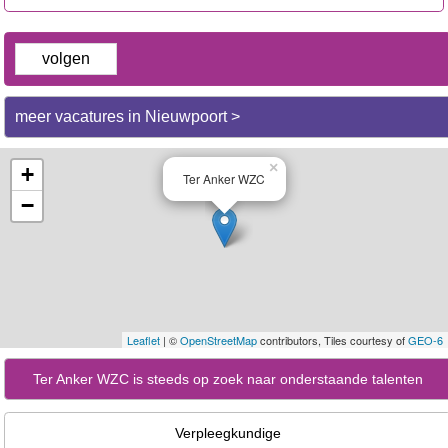
volgen
meer vacatures in Nieuwpoort >
×
+
Ter Anker WZC
−
Leaflet
| ©
OpenStreetMap
contributors, Tiles courtesy of
GEO-6
Ter Anker WZC is steeds op zoek naar onderstaande talenten
Verpleegkundige