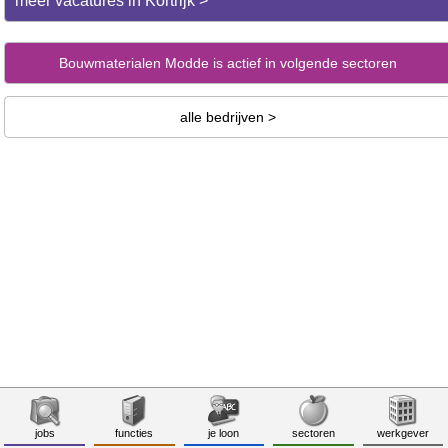
meer vacatures in Kortrijk >
Bouwmaterialen Modde is actief in volgende sectoren
alle bedrijven >
jobs
functies
je loon
sectoren
werkgever