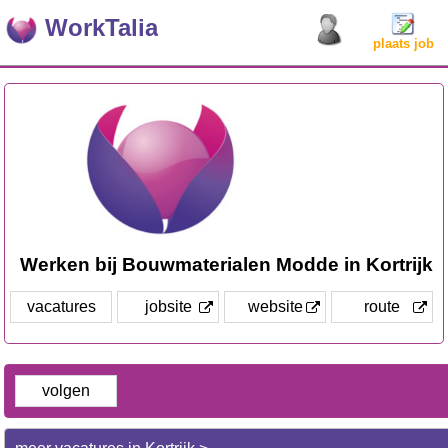
WorkTalia
plaats job
Werken bij Bouwmaterialen Modde in Kortrijk
vacatures
jobsite
website
route
volgen