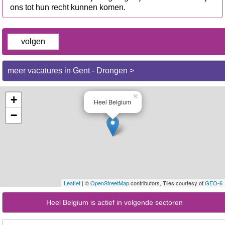
ons tot hun recht kunnen komen.
volgen
meer vacatures in Gent - Drongen >
×
+
Heel Belgium
−
Leaflet
| ©
OpenStreetMap
contributors, Tiles courtesy of
GEO-6
Heel Belgium is actief in volgende sectoren