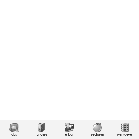
jobs
functies
je loon
sectoren
werkgever