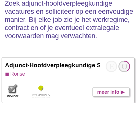
Zoek adjunct-hoofdverpleegkundige
vacatures en solliciteer op een eenvoudige
manier. Bij elke job zie je het werkregime,
contract en of je eventueel extralegale
voorwaarden mag verwachten.
Adjunct-Hoofdverpleegkundige SP-loco
E
- Werk
O
◼ Ronse
meer info ▶
bewaar