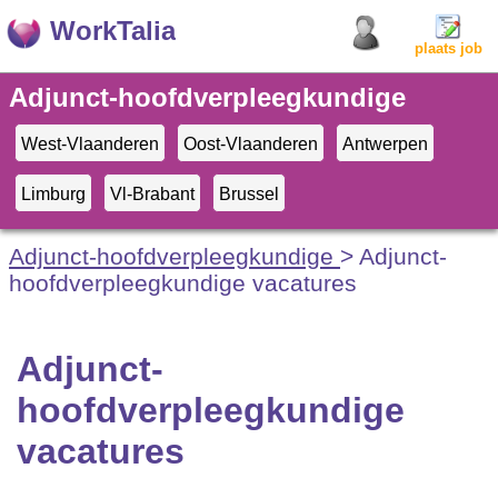
WorkTalia
plaats job
Adjunct-hoofdverpleegkundige
vacatures
West-Vlaanderen
Oost-Vlaanderen
Antwerpen
Limburg
Vl-Brabant
Brussel
Adjunct-hoofdverpleegkundige
> Adjunct-
hoofdverpleegkundige vacatures
Adjunct-
hoofdverpleegkundige
vacatures