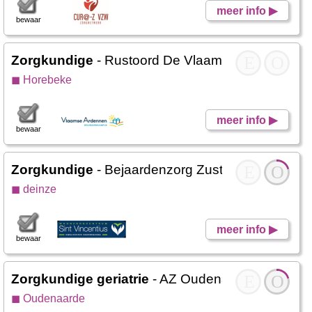
meer info ▶
bewaar
Zorgkundige
- Rustoord De Vlaamse Ardennen
E
O
◼ Horebeke
meer info ▶
bewaar
Zorgkundige
- Bejaardenzorg Zusters Sint Vincen
E
O
◼ deinze
meer info ▶
bewaar
Zorgkundige geriatrie
- AZ Oudenaarde
E
O
◼ Oudenaarde