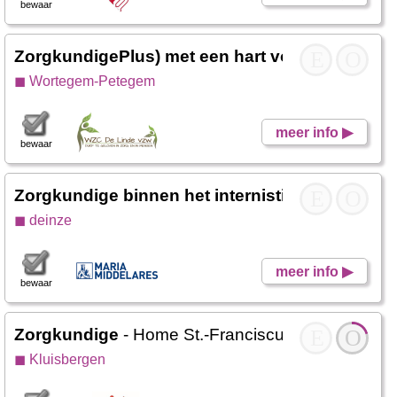
bewaar
ZorgkundigePlus) met een hart voor ouderen
E
O
-
◼ Wortegem-Petegem
meer info ▶
bewaar
Zorgkundige binnen het internistisch domein
E
O
-
◼ deinze
meer info ▶
bewaar
Zorgkundige
- Home St.-Franciscus
E
O
◼ Kluisbergen