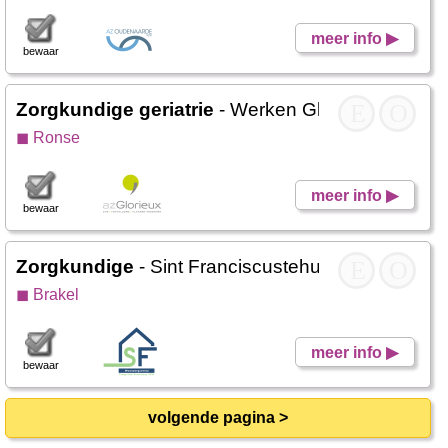
meer info ▶
bewaar
Zorgkundige geriatrie
- Werken Glorieux CZW
E
O
◼ Ronse
meer info ▶
bewaar
Zorgkundige
- Sint Franciscustehuis
E
O
◼ Brakel
meer info ▶
bewaar
volgende pagina >