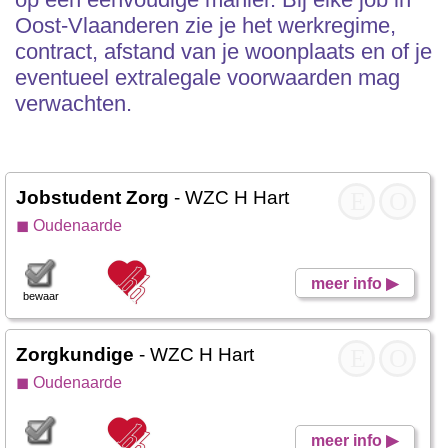
Oost-Vlaanderen zie je het werkregime,
contract, afstand van je woonplaats en of je
eventueel extralegale voorwaarden mag
verwachten.
Jobstudent Zorg
- WZC H Hart
E
O
◼ Oudenaarde
meer info ▶
bewaar
Zorgkundige
- WZC H Hart
E
O
◼ Oudenaarde
meer info ▶