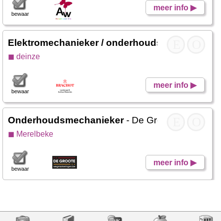
meer info ▶
bewaar
Elektromechanieker / onderhoudsmedewerker
E
O
◼ deinze
meer info ▶
bewaar
Onderhoudsmechanieker
- De Groote Gaston
E
O
◼ Merelbeke
meer info ▶
bewaar