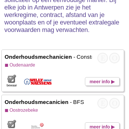
elke job in Antwerpen zie je het
werkregime, contract, afstand van je
woonplaats en of je eventueel extralegale
voorwaarden mag verwachten.
Onderhoudsmechanicien
- Construct Willy Nae
E
O
◼ Oudenaarde
meer info ▶
bewaar
Onderhoudsmecanicien
- BFS
E
O
◼ Oostrozebeke
meer info ▶