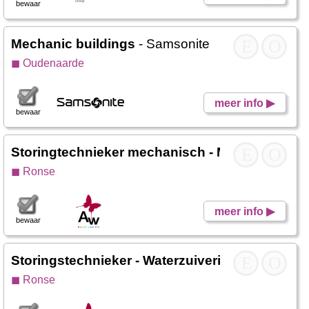
bewaar
Mechanic buildings
- Samsonite
E
O
◼ Oudenaarde
meer info ▶
bewaar
Storingtechnieker mechanisch - Mechanieker
E
O
-
◼ Ronse
meer info ▶
bewaar
Storingstechnieker - Waterzuivering en stoomk
E
O
◼ Ronse