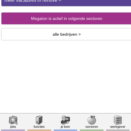
meer vacatures in Ninove >
Megaton is actief in volgende sectoren
alle bedrijven >
jobs
functies
je loon
sectoren
werkgever