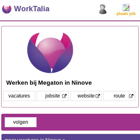
WorkTalia
plaats job
Werken bij Megaton in Ninove
vacatures
jobsite
website
route
volgen