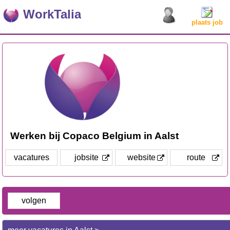
WorkTalia
plaats job
Werken bij Copaco Belgium in Aalst
vacatures
jobsite
website
route
volgen