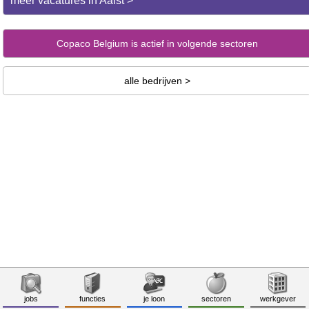
meer vacatures in Aalst >
Copaco Belgium is actief in volgende sectoren
alle bedrijven >
jobs
functies
je loon
sectoren
werkgever