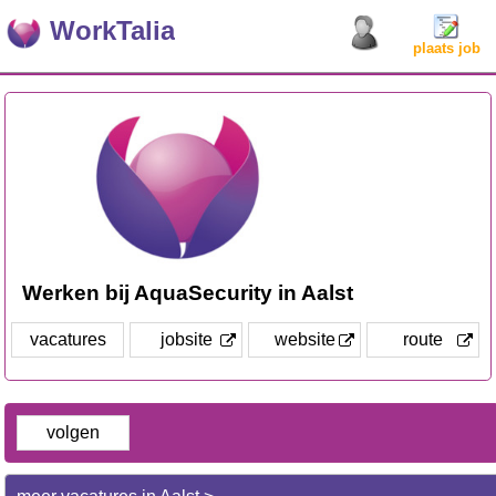
WorkTalia
plaats job
Werken bij AquaSecurity in Aalst
vacatures
jobsite
website
route
volgen