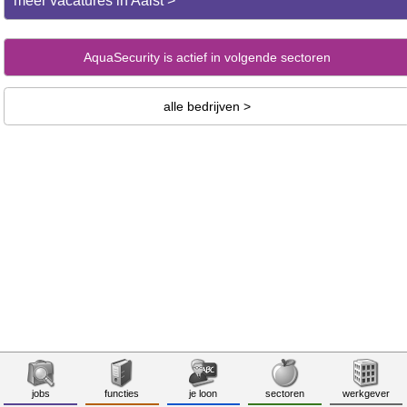
meer vacatures in Aalst >
AquaSecurity is actief in volgende sectoren
alle bedrijven >
jobs
functies
je loon
sectoren
werkgever