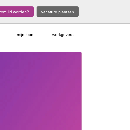
rom lid worden?
vacature plaatsen
mijn loon
werkgevers