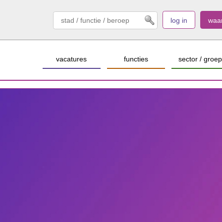
log in
waa
vacatures
functies
sector / groep