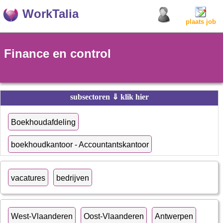
WorkTalia
plaats job
Finance en control
subsectoren ⇓ klik hier
Boekhoudafdeling
boekhoudkantoor - Accountantskantoor
vacatures
bedrijven
West-Vlaanderen
Oost-Vlaanderen
Antwerpen