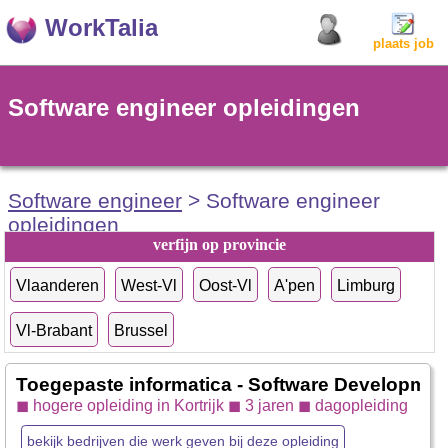
WorkTalia
plaats job
Software engineer opleidingen
Software engineer
> Software engineer
opleidingen
verfijn op provincie
Vlaanderen
West-Vl
Oost-Vl
A'pen
Limburg
Vl-Brabant
Brussel
Toegepaste informatica - Software Developmen
◼ hogere opleiding in Kortrijk ◼ 3 jaren ◼ dagopleiding
bekijk bedrijven die werk geven bij deze opleiding