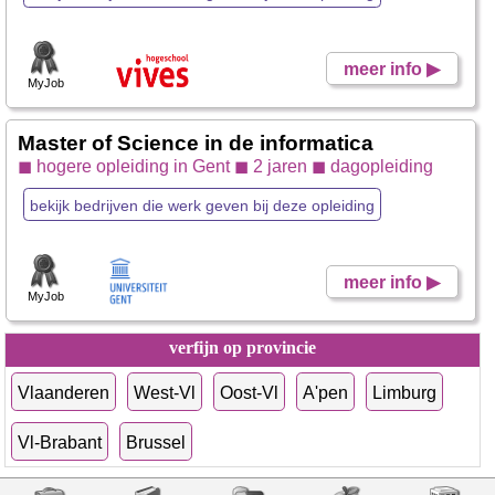
meer info ▶
MyJob
Master of Science in de informatica
◼ hogere opleiding in Gent ◼ 2 jaren ◼ dagopleiding
bekijk bedrijven die werk geven bij deze opleiding
meer info ▶
MyJob
verfijn op provincie
Vlaanderen
West-Vl
Oost-Vl
A'pen
Limburg
Vl-Brabant
Brussel