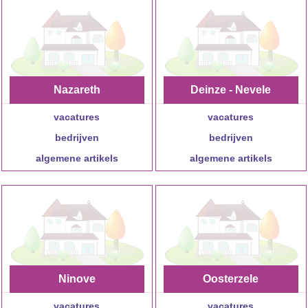
Nazareth
Deinze - Nevele
vacatures
vacatures
bedrijven
bedrijven
algemene artikels
algemene artikels
Ninove
Oosterzele
vacatures
vacatures