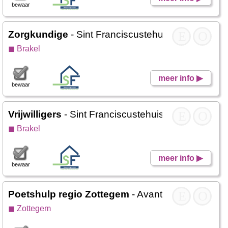
bewaar
Zorgkundige
- Sint Franciscustehuis
E
O
◼ Brakel
meer info ▶
bewaar
Vrijwilligers
- Sint Franciscustehuis
E
O
◼ Brakel
meer info ▶
bewaar
Poetshulp regio Zottegem
- Avanti DC
E
O
◼ Zottegem