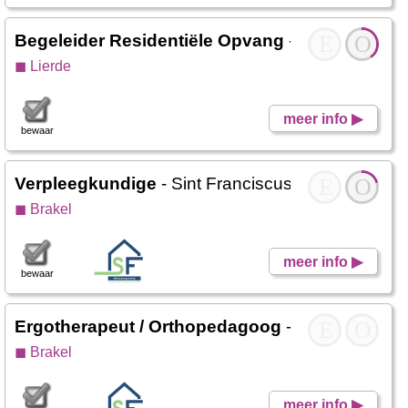
Begeleider Residentiële Opvang
- Den Boomga
E
O
◼ Lierde
meer info ▶
bewaar
Verpleegkundige
- Sint Franciscustehuis
E
O
◼ Brakel
meer info ▶
bewaar
Ergotherapeut / Orthopedagoog
- Sint Francisc
E
O
◼ Brakel
meer info ▶