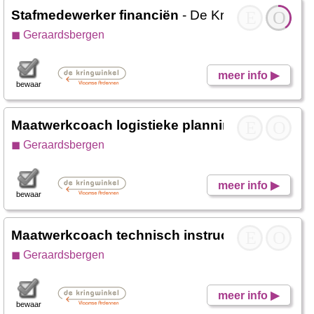
Stafmedewerker financiën
- De Kringwinkel Zui
E
O
◼ Geraardsbergen
meer info ▶
bewaar
Maatwerkcoach logistieke planning - dispatch
E
O
-
◼ Geraardsbergen
meer info ▶
bewaar
Maatwerkcoach technisch instructeur
E
- De Krin
O
◼ Geraardsbergen
meer info ▶
bewaar