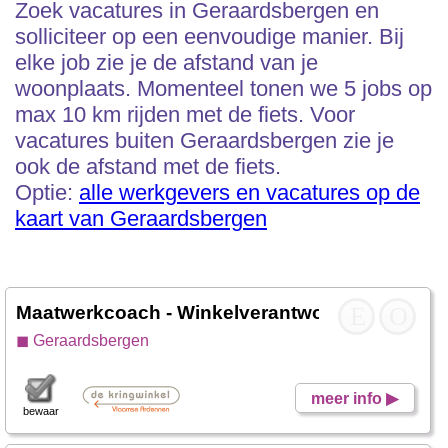
Zoek vacatures in Geraardsbergen en
solliciteer op een eenvoudige manier. Bij
elke job zie je de afstand van je
woonplaats. Momenteel tonen we 5 jobs op
max 10 km rijden met de fiets. Voor
vacatures buiten Geraardsbergen zie je
ook de afstand met de fiets.
Optie:
alle werkgevers en vacatures op de
kaart van Geraardsbergen
Maatwerkcoach - Winkelverantwoordelijke
E
O
- De
◼ Geraardsbergen
meer info ▶
bewaar