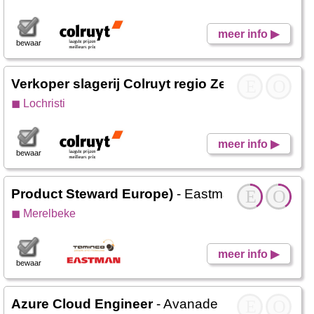
meer info ▶
bewaar
Verkoper slagerij Colruyt regio Zelzate - Lochris
E
O
◼ Lochristi
meer info ▶
bewaar
Product Steward Europe)
- Eastman / Taminco 
E
O
◼ Merelbeke
meer info ▶
bewaar
Azure Cloud Engineer
- Avanade
E
O