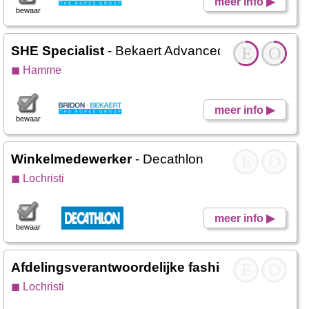
meer info ▶
bewaar
SHE Specialist
- Bekaert Advanced Cords
E
O
◼ Hamme
meer info ▶
bewaar
Winkelmedewerker
- Decathlon
E
O
◼ Lochristi
meer info ▶
bewaar
Afdelingsverantwoordelijke fashion ZW)
E
- A.S. 
O
◼ Lochristi