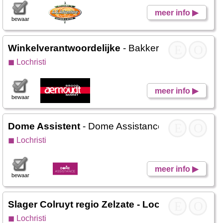
meer info ▶
bewaar
Winkelverantwoordelijke
- Bakkerij Aernoudt Loc
E
O
◼ Lochristi
meer info ▶
bewaar
Dome Assistent
- Dome Assistance
E
O
◼ Lochristi
meer info ▶
bewaar
Slager Colruyt regio Zelzate - Lochristi
E
- Colruyt
O
◼ Lochristi