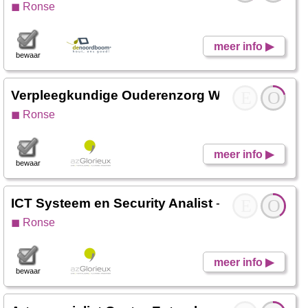
◼ Ronse
meer info ▶
bewaar
Verpleegkundige Ouderenzorg WZC Hogerluch
E
O
◼ Ronse
meer info ▶
bewaar
ICT Systeem en Security Analist
- Werken Glor
E
O
◼ Ronse
meer info ▶
bewaar