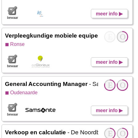
meer info ▶
bewaar
Verpleegkundige mobiele equipe Ouderenzorg
E
O
◼ Ronse
meer info ▶
bewaar
General Accounting Manager
- Samsonite
E
O
◼ Oudenaarde
meer info ▶
bewaar
Verkoop en calculatie
- De Noordboom Cvba
E
O