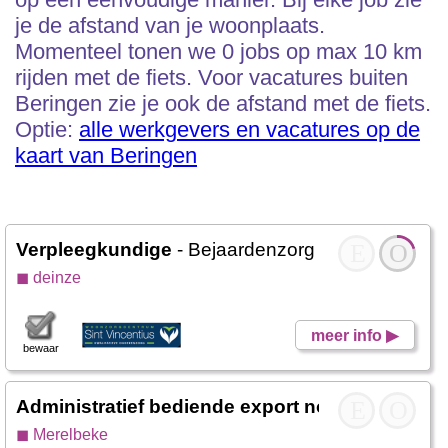
je de afstand van je woonplaats.
Momenteel tonen we 0 jobs op max 10 km
rijden met de fiets. Voor vacatures buiten
Beringen zie je ook de afstand met de fiets.
Optie:
alle werkgevers en vacatures op de
kaart van Beringen
Verpleegkundige
- Bejaardenzorg Zusters Sint Vi
E
O
◼ deinze
meer info ▶
bewaar
Administratief bediende export non-EU
E
- ATS
O
◼ Merelbeke