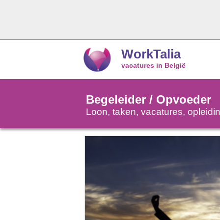
WorkTalia
vacatures in België
Begeleider / Opvoeder
Loon, taken, vacatures, opleid