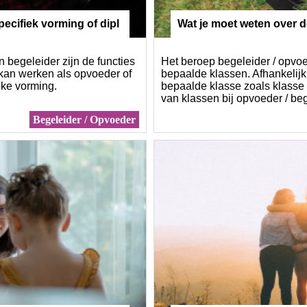
ecifiek vorming of dipl
Wat je moet weten over d
opvoeder
 begeleider zijn de functies
Het beroep begeleider / opvoe
 kan werken als opvoeder of
bepaalde klassen. Afhankelijk
eke vorming.
bepaalde klasse zoals klasse 
van klassen bij opvoeder / beg
doorgroeien tot een andere k
Begeleider / Opvoeder