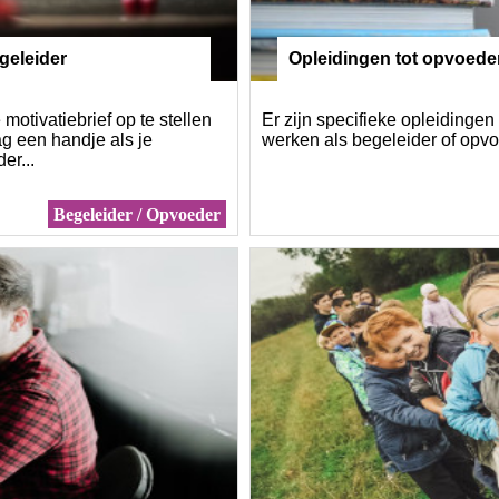
geleider
Opleidingen tot opvoeder
chelor
motivatiebrief op te stellen
Er zijn specifieke opleidinge
ag een handje als je
werken als begeleider of opv
er...
Begeleider / Opvoeder