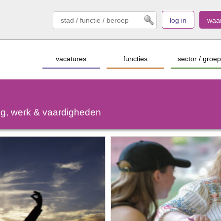
log in
waa
vacatures
functies
sector / groep
ing, werk & vaardigheden