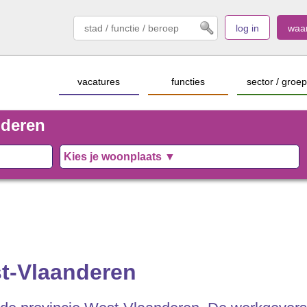
log in
waa
vacatures
functies
sector / groep
nderen
st-Vlaanderen