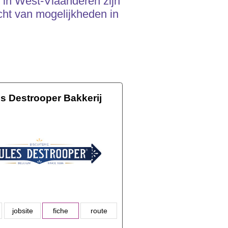
 in West-Vlaanderen zijn
cht van mogelijkheden in
es Destrooper Bakkerij
jobsite
fiche
route