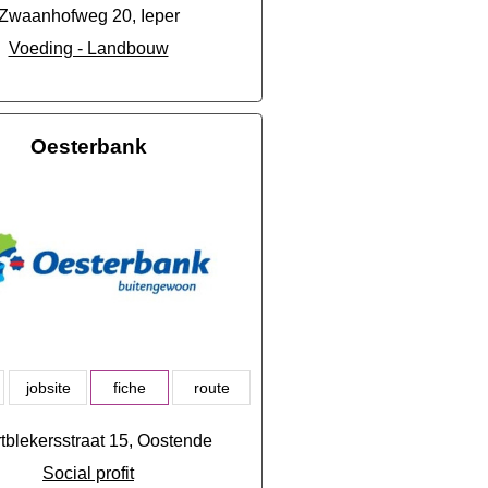
Zwaanhofweg 20, Ieper
Voeding - Landbouw
Oesterbank
jobsite
fiche
route
tblekersstraat 15, Oostende
Social profit