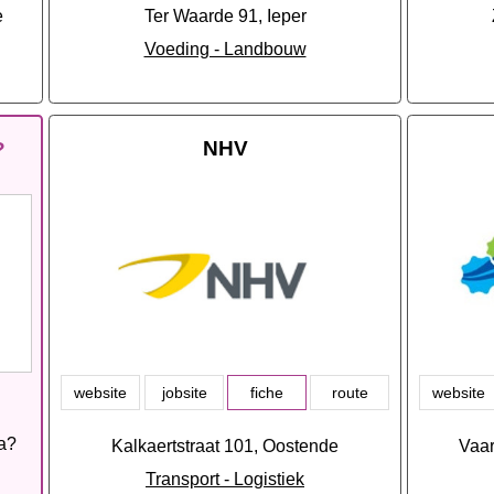
e
Ter Waarde 91, Ieper
Voeding - Landbouw
NHV
?
website
jobsite
fiche
route
website
ia?
Kalkaertstraat 101, Oostende
Vaar
Transport - Logistiek