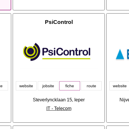
PsiControl
te
website
jobsite
fiche
route
website
Steverlyncklaan 15, Ieper
Nijv
IT - Telecom