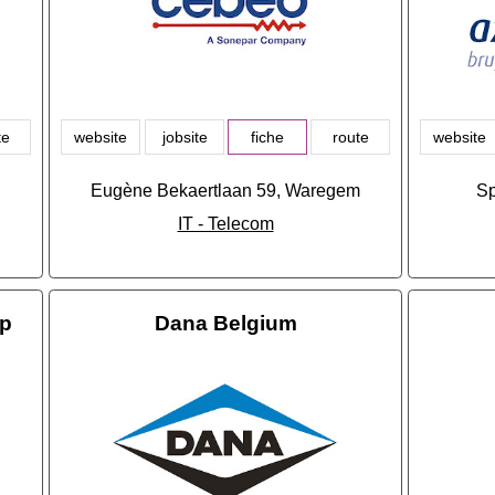
te
website
jobsite
fiche
route
website
Eugène Bekaertlaan 59, Waregem
Sp
IT - Telecom
up
Dana Belgium