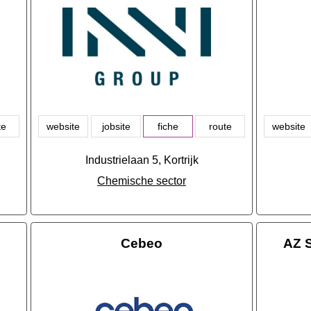
te
website
jobsite
fiche
route
website
Industrielaan 5, Kortrijk
Chemische sector
Cebeo
AZ S