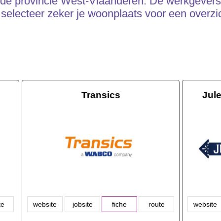
n de provincie West-Vlaanderen. De werkgevers
 selecteer zeker je woonplaats voor een overzi
Transics
Jul
te
website
jobsite
fiche
route
website