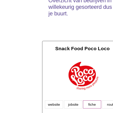
Overzicht van bedrijven i
willekeurig gesorteerd dus
je buurt.
Snack Food Poco Loco
website
jobsite
fiche
rou