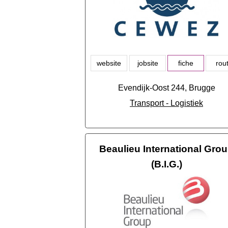
website
jobsite
fiche
rou
Evendijk-Oost 244, Brugge
Transport - Logistiek
Beaulieu International Gro
(B.I.G.)